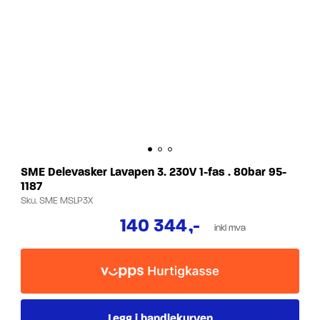
SME Delevasker Lavapen 3. 230V 1-fas . 80bar 95-
1187
Sku.
SME MSLP3X
140 344
,-
inkl mva