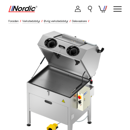
Forsiden
/
Verkstedutstyr
/
Øvrig verkstedutstyr
/
Delevaskere
/