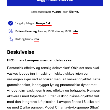
Betal enkelt med
eller
1 stykk på lager
Beregn frakt
Estimert levering:
torsdag 13.08 - fredag 14.08
info
Klikk og hent –
info
Beskrivelse
PRO line - Lavapen manuell delevasker
Fantastisk effektiv og renslig delevasker!
Objektet som skal
vaskes legges inn i maskinen, lokket lukkes igjen og
vaskingen skjer ved at bruker manuelt vasker objektet. Tette
gummihansker, innebygget lys og pneumatiske dyser mot
vinduet gjør vaskingen trygg, effektiv og behagelig. Pumpen
aktiveres med fotpedalen. Etter vasking blåses objektet tørt
med den integrerte luft pistolen.
Lavapen finnes i 3 ulike strl
og med 2 ulike pumper.
Model C har lavtrykkspumpe (8bar)