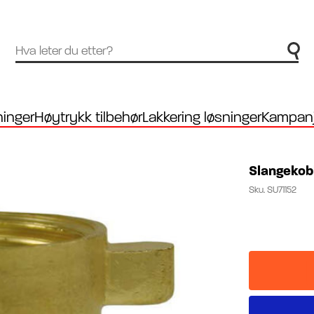
inger
Høytrykk tilbehør
Lakkering løsninger
Kampanj
Slangekobl
Sku.
SU71152