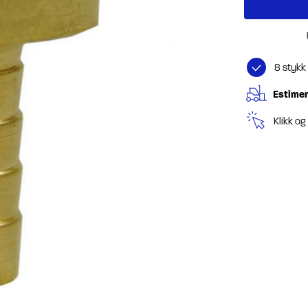
8 stykk
Estimer
Klikk o