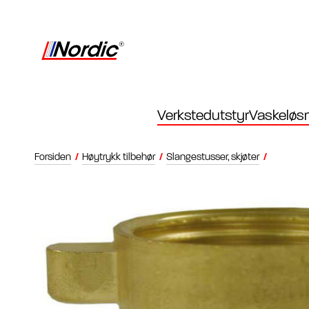
Verkstedutstyr
Vaskeløsn
Forsiden
/
Høytrykk tilbehør
/
Slangestusser, skjøter
/