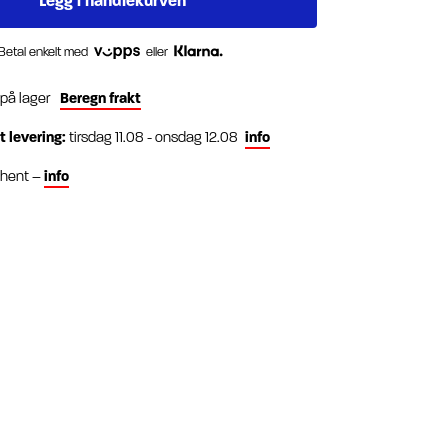
Betal enkelt med
eller
 på lager
Beregn frakt
t levering:
tirsdag 11.08 - onsdag 12.08
info
g hent –
info