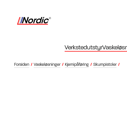
Verkstedutstyr
Vaskeløsn
Forsiden
/
Vaskeløsninger
/
Kjemipåføring
/
Skumpistoler
/