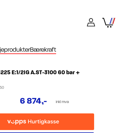
eprodukter
Bærekraft
3225 E:1/2IG A.ST-3100 60 bar +
50
6 874
,-
inkl mva