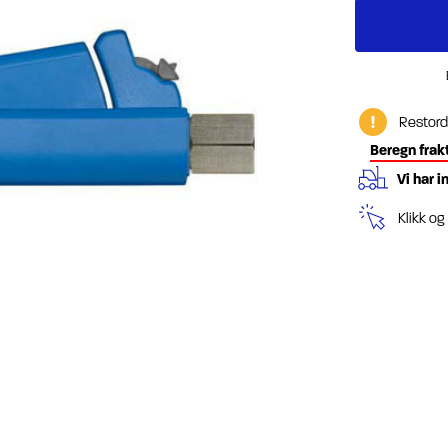
Restord
Beregn frak
Vi har i
Klikk o