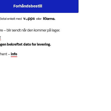
Betal enkelt med
eller
re – blir sendt når den kommer på lager.
t
ngen bekreftet dato for levering.
g hent –
info