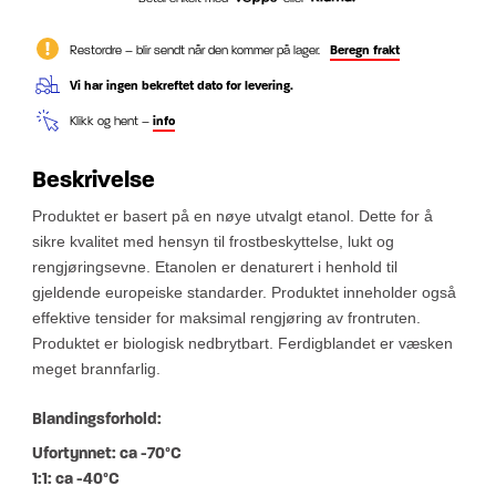
Restordre – blir sendt når den kommer på lager.
Beregn frakt
Vi har ingen bekreftet dato for levering.
Klikk og hent –
info
Beskrivelse
Produktet er basert på en nøye utvalgt etanol. Dette for å
sikre kvalitet med hensyn til frostbeskyttelse, lukt og
rengjøringsevne. Etanolen er denaturert i henhold til
gjeldende europeiske standarder. Produktet inneholder også
effektive tensider for maksimal rengjøring av frontruten.
Produktet er biologisk nedbrytbart. Ferdigblandet er væsken
meget brannfarlig.
Blandingsforhold:
Ufortynnet: ca -70
°C
1:1: ca -40°C