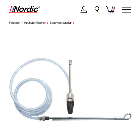
Forsiden
/
Høytrykk tilbehør
/
Sandvaskeutstyr
/