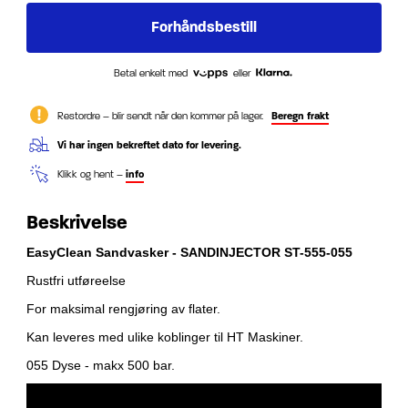
Betal enkelt med
eller
Restordre – blir sendt når den kommer på lager.
Beregn frakt
Vi har ingen bekreftet dato for levering.
Klikk og hent –
info
Beskrivelse
EasyClean Sandvasker - SANDINJECTOR ST-555-055
Rustfri utføreelse
For maksimal rengjøring av flater.
Kan leveres med ulike koblinger til HT Maskiner.
055 Dyse - makx 500 bar.