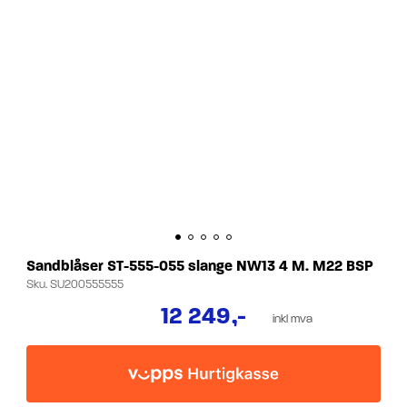
Sandblåser ST-555-055 slange NW13 4 M. M22 BSP
Sku.
SU200555555
12 249
,-
inkl mva