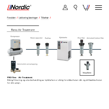
Forsiden
/
Lakkering løsninger
/
Tilbehør
/