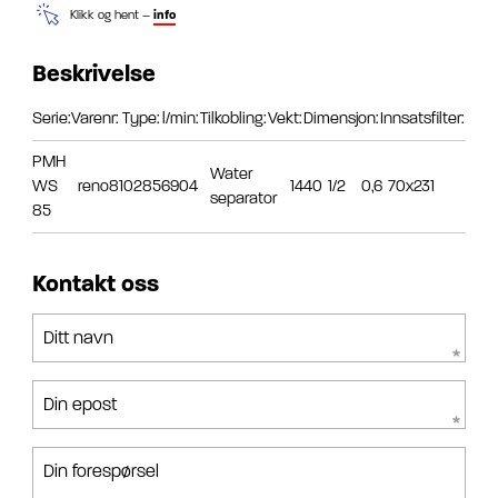
Klikk og hent –
info
Beskrivelse
Serie:
Varenr:
Type:
l/min:
Tilkobling:
Vekt:
Dimensjon:
Innsatsfilter:
PMH
Water
WS
reno8102856904
1440
1/2
0,6
70x231
separator
85
Kontakt oss
Ditt navn
Din epost
Din forespørsel