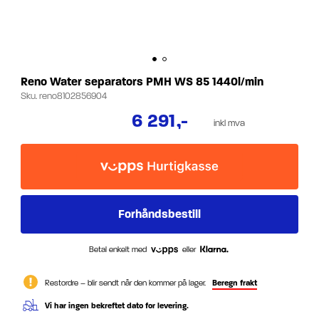
Reno Water separators PMH WS 85 1440l/min
Sku.
reno8102856904
6 291
,-
inkl mva
Betal enkelt med
eller
Restordre – blir sendt når den kommer på lager.
Beregn frakt
Vi har ingen bekreftet dato for levering.