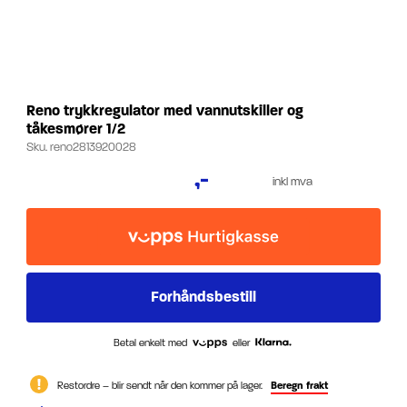
Reno trykkregulator med vannutskiller og
tåkesmører 1/2
Sku.
reno2813920028
,-
inkl mva
Betal enkelt med
eller
Restordre – blir sendt når den kommer på lager.
Beregn frakt