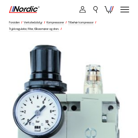
Forsiden
/
Verkstedutstyr
/
Kompressorer
/
Tilbehør kompressor
/
Trykkregulator, filter, tåkesmører og dren.
/