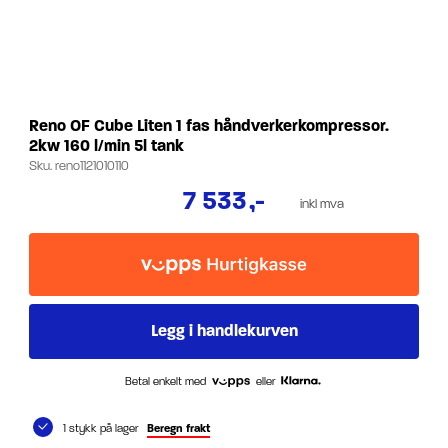
Reno OF Cube Liten 1 fas håndverkerkompressor.
2kw 160 l/min 5l tank
Sku.
reno1121010110
7 533
,-
inkl mva
Betal enkelt med
eller
1 stykk på lager
Beregn frakt