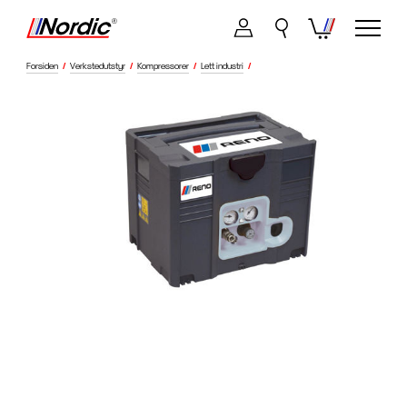
Forsiden
/
Verkstedutstyr
/
Kompressorer
/
Lett industri
/