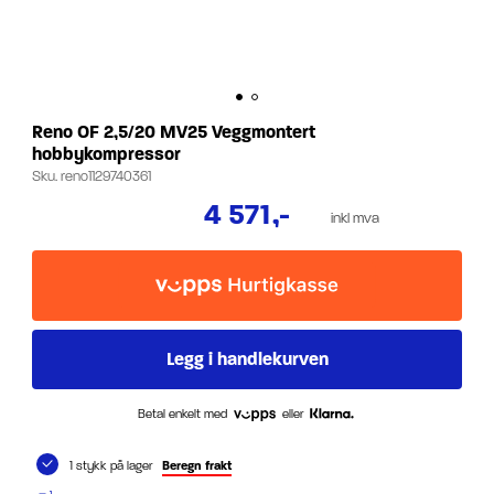
Reno OF 2,5/20 MV25 Veggmontert
hobbykompressor
Sku.
reno1129740361
4 571
,-
inkl mva
Betal enkelt med
eller
1 stykk på lager
Beregn frakt