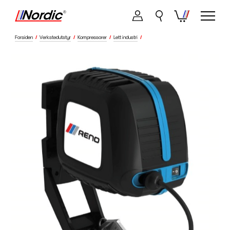
Forsiden
/
Verkstedutstyr
/
Kompressorer
/
Lett industri
/