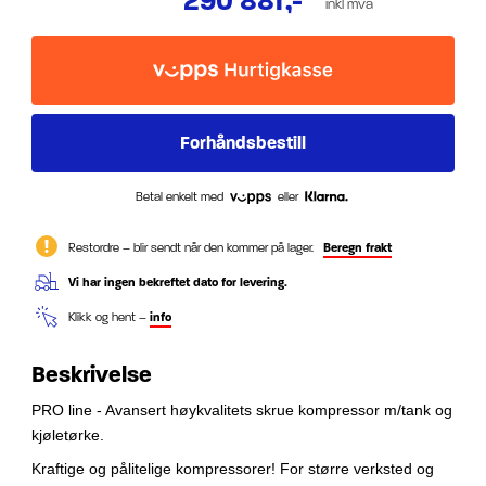
290 881
,-
inkl mva
Betal enkelt med
eller
Restordre – blir sendt når den kommer på lager.
Beregn frakt
Vi har ingen bekreftet dato for levering.
Klikk og hent –
info
Beskrivelse
PRO line - Avansert høykvalitets skrue kompressor m/tank og
kjøletørke.
Kraftige og pålitelige kompressorer! For større verksted og