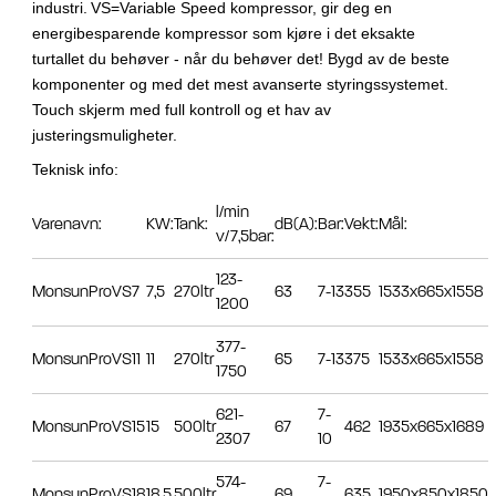
industri.
VS=Variable Speed kompressor, gir deg en
energibesparende kompressor som kjøre i det eksakte
turtallet du behøver - når du behøver det!
Bygd av de beste
komponenter og med det mest avanserte styringssystemet.
Touch skjerm med full kontroll og et hav av
justeringsmuligheter.
Teknisk info:
l/min
Varenavn:
KW:
Tank:
dB(A):
Bar:
Vekt:
Mål:
v/7,5bar:
123-
MonsunProVS7
7,5
270ltr
63
7-13
355
1533x665x1558
1200
377-
MonsunProVS11
11
270ltr
65
7-13
375
1533x665x1558
1750
621-
7-
MonsunProVS15
15
500ltr
67
462
1935x665x1689
2307
10
574-
7-
MonsunProVS18
18,5
500ltr
69
635
1950x850x1850