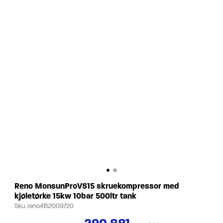
Reno MonsunProVS15 skruekompressor med
kjøletørke 15kw 10bar 500ltr tank
Sku.
reno4152009720