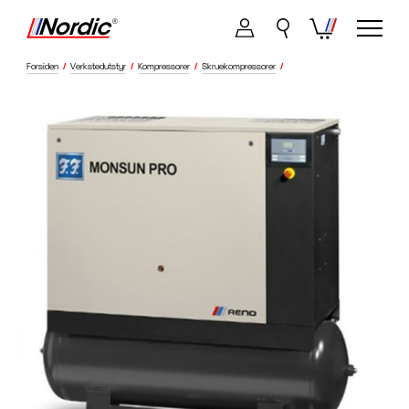
Forsiden
/
Verkstedutstyr
/
Kompressorer
/
Skruekompressorer
/