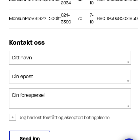
2934
10
624-
7-
MonsunProVS18
22
500ltr
70
680
1950x850x1850
3390
10
Kontakt oss
Ditt navn
Din epost
Din forespørsel
Jeg har lest, forstått og akseptert betingelsene.