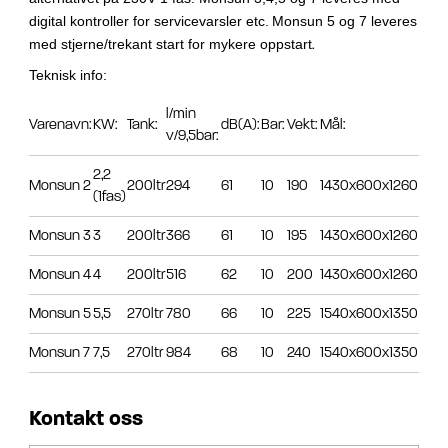
digital kontroller for servicevarsler etc.
Monsun 5 og 7 leveres
med stjerne/trekant start for mykere oppstart
.
Teknisk info:
l/min
Varenavn:
KW:
Tank:
dB(A):
Bar:
Vekt:
Mål:
v/9,5bar:
2,2
Monsun 2
200ltr
294
61
10
190
1430x600x1260
(1fas)
Monsun 3
3
200ltr
366
61
10
195
1430x600x1260
Monsun 4
4
200ltr
516
62
10
200
1430x600x1260
Monsun 5
5,5
270ltr
780
66
10
225
1540x600x1350
Monsun 7
7,5
270ltr
984
68
10
240
1540x600x1350
Kontakt oss