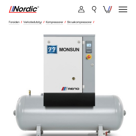
Forsiden
/
Verkstedutstyr
/
Kompressorer
/
Skruekompressorer
/