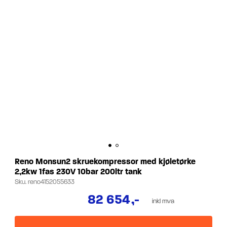
Reno Monsun2 skruekompressor med kjøletørke
2,2kw 1fas 230V 10bar 200ltr tank
Sku.
reno4152055633
82 654
,-
inkl mva