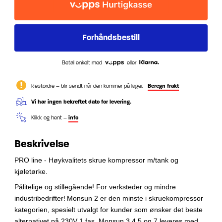
Betal enkelt med
eller
Restordre – blir sendt når den kommer på lager.
Beregn frakt
Vi har ingen bekreftet dato for levering.
Klikk og hent –
info
Beskrivelse
PRO line - Høykvalitets skrue kompressor m/tank og
kjøletørke.
Pålitelige og stillegående! For verksteder og mindre
industribedrifter!
Monsun 2 er den minste i skruekompressor
kategorien, spesielt utvalgt for kunder som ønsker det beste
alternativet på 230V 1 fas.
Monsun 3,4,5 og 7 leveres med