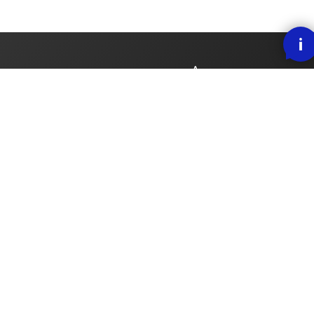
SMOOOTH BETALING MED KLARNA
RASK LEVERING
30 DAGERS ANGREFRIST
Nordic Lift AS
,
showroom/butikk: