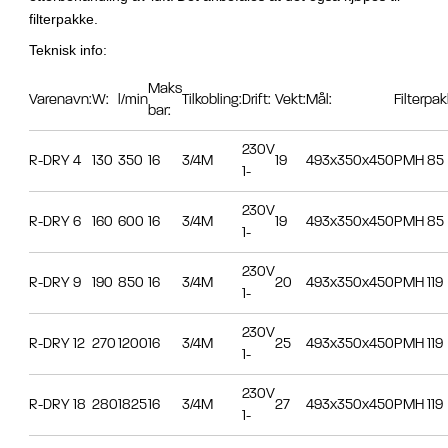
filterpakke.
Teknisk info:
Maks
Varenavn:
W:
l/min
Tilkobling:
Drift:
Vekt:
Mål:
Filterpak
bar:
230V
R-DRY 4
130
350
16
3/4M
19
493x350x450
PMH 85
1-
230V
R-DRY 6
160
600
16
3/4M
19
493x350x450
PMH 85
1-
230V
R-DRY 9
190
850
16
3/4M
20
493x350x450
PMH 119
1-
230V
R-DRY 12
270
1200
16
3/4M
25
493x350x450
PMH 119
1-
230V
R-DRY 18
280
1825
16
3/4M
27
493x350x450
PMH 119
1-