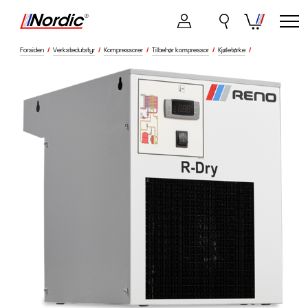
Forsiden
/
Verkstedutstyr
/
Kompressorer
/
Tilbehør kompressor
/
Kjøletørke
/