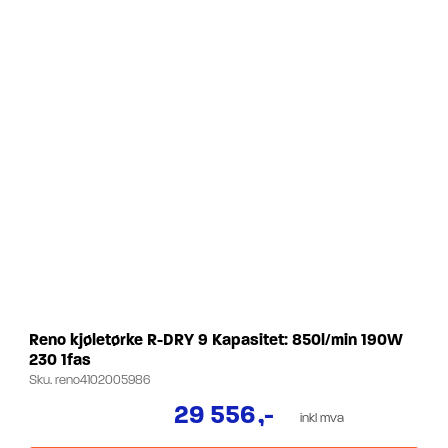
Reno kjøletørke R-DRY 9 Kapasitet: 850l/min 190W
230 1fas
Sku.
reno4102005986
29 556
,-
inkl mva