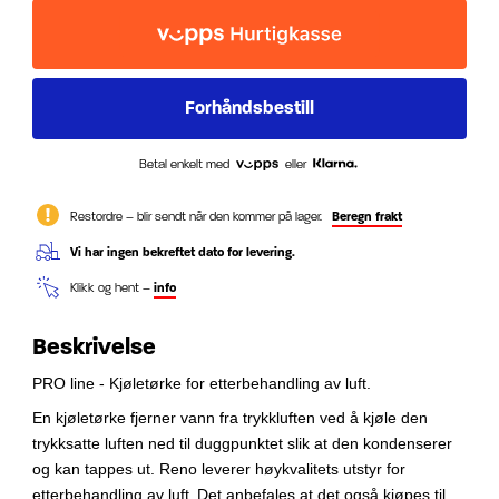
Betal enkelt med
eller
Restordre – blir sendt når den kommer på lager.
Beregn frakt
Vi har ingen bekreftet dato for levering.
Klikk og hent –
info
Beskrivelse
PRO line - Kjøletørke for etterbehandling av luft.
En kjøletørke fjerner vann fra trykkluften ved å kjøle den
trykksatte luften ned til duggpunktet slik at den kondenserer
og kan tappes ut.
Reno leverer høykvalitets utstyr for
etterbehandling av luft.
Det anbefales at det også kjøpes til