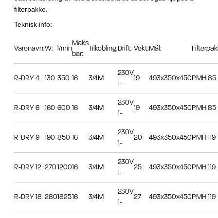
filterpakke.
Teknisk info:
Maks
Varenavn:
W:
l/min
Tilkobling:
Drift:
Vekt:
Mål:
Filterpak
bar:
230V
R-DRY 4
130
350
16
3/4M
19
493x350x450
PMH 85
1-
230V
R-DRY 6
160
600
16
3/4M
19
493x350x450
PMH 85
1-
230V
R-DRY 9
190
850
16
3/4M
20
493x350x450
PMH 119
1-
230V
R-DRY 12
270
1200
16
3/4M
25
493x350x450
PMH 119
1-
230V
R-DRY 18
280
1825
16
3/4M
27
493x350x450
PMH 119
1-