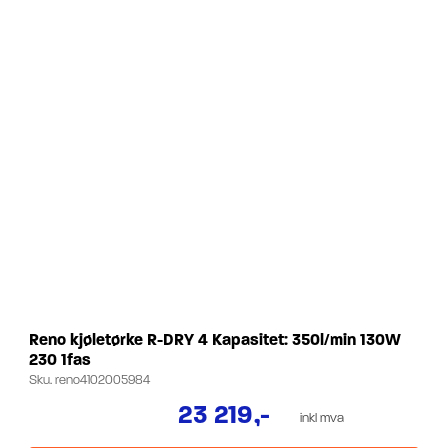
Reno kjøletørke R-DRY 4 Kapasitet: 350l/min 130W
230 1fas
Sku.
reno4102005984
23 219
,-
inkl mva