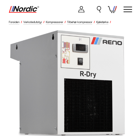
Forsiden
/
Verkstedutstyr
/
Kompressorer
/
Tilbehør kompressor
/
Kjøletørke
/