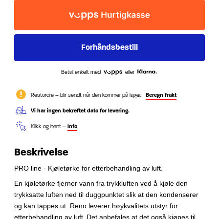
Betal enkelt med
eller
Restordre – blir sendt når den kommer på lager.
Beregn frakt
Vi har ingen bekreftet dato for levering.
Klikk og hent –
info
Beskrivelse
PRO line - Kjøletørke for etterbehandling av luft.
En kjøletørke fjerner vann fra trykkluften ved å kjøle den
trykksatte luften ned til duggpunktet slik at den kondenserer
og kan tappes ut.
Reno leverer høykvalitets utstyr for
etterbehandling av luft.
Det anbefales at det også kjøpes til