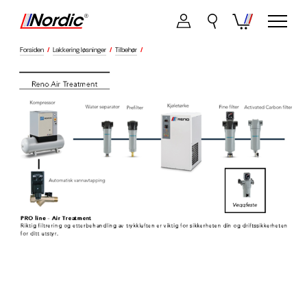
Forsiden
/
Lakkering løsninger
/
Tilbehør
/