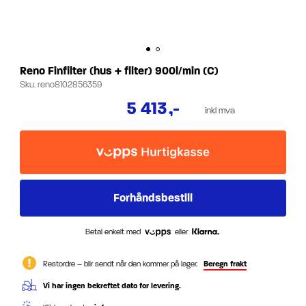
Reno Finfilter (hus + filter) 900l/min (C)
Sku.
reno8102856359
5 413
,-
inkl mva
Betal enkelt med
eller
Restordre – blir sendt når den kommer på lager.
Beregn frakt
Vi har ingen bekreftet dato for levering.