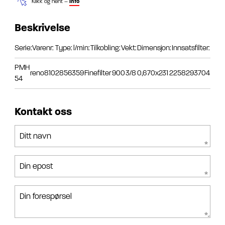
Klikk og hent –
info
Beskrivelse
Serie:
Varenr:
Type:
l/min:
Tilkobling:
Vekt:
Dimensjon:
Innsatsfilter:
PMH
reno8102856359
Finefilter
900
3/8
0,6
70x231
2258293704
54
Kontakt oss
Ditt navn
Din epost
Din forespørsel