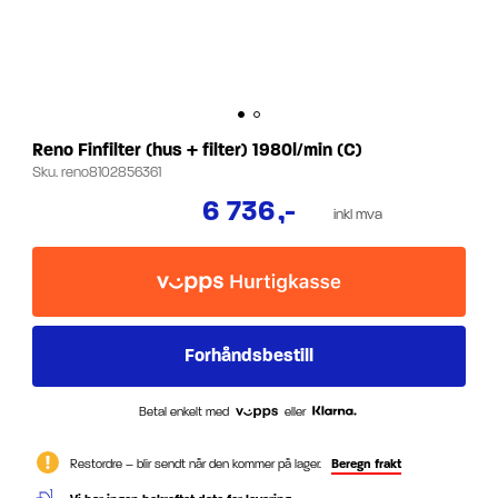
Reno Finfilter (hus + filter) 1980l/min (C)
Sku.
reno8102856361
6 736
,-
inkl mva
Betal enkelt med
eller
Restordre – blir sendt når den kommer på lager.
Beregn frakt