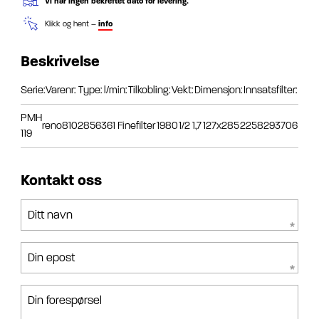
Vi har ingen bekreftet dato for levering.
Klikk og hent –
info
Beskrivelse
Serie:
Varenr:
Type:
l/min:
Tilkobling:
Vekt:
Dimensjon:
Innsatsfilter:
PMH
reno8102856361
Finefilter
1980
1/2
1,7
127x285
2258293706
119
Kontakt oss
Ditt navn
Din epost
Din forespørsel