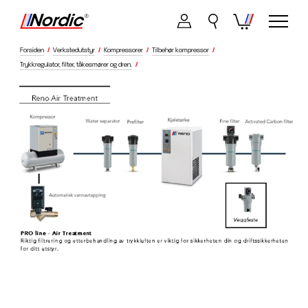
Forsiden
/
Verkstedutstyr
/
Kompressorer
/
Tilbehør kompressor
/
Trykkregulator, filter, tåkesmører og dren.
/