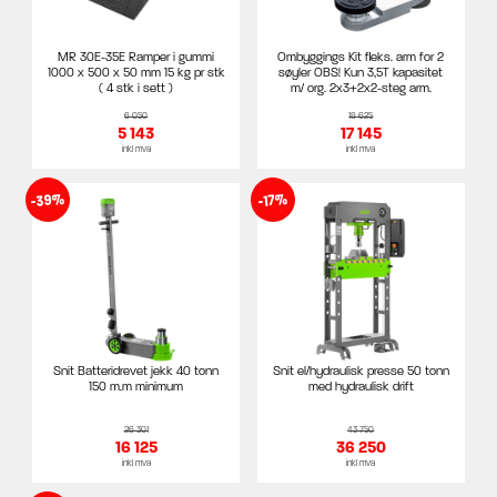
MR 30E-35E Ramper i gummi
Ombyggings Kit fleks. arm for 2
1000 x 500 x 50 mm 15 kg pr stk
søyler OBS! Kun 3,5T kapasitet
( 4 stk i sett )
m/ org. 2x3+2x2-steg arm.
6 050
18 625
5 143
17 145
inkl mva
inkl mva
-39%
-17%
Snit Batteridrevet jekk 40 tonn
Snit el/hydraulisk presse 50 tonn
150 m.m minimum
med hydraulisk drift
26 301
43 750
16 125
36 250
inkl mva
inkl mva