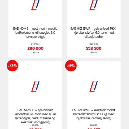
EAE HDM8 – sett med 4 mobile
EAE HX6 BWF – galvanisert PKK-
batteridrevne løftesøyler, 8,0
kjørebaneløfter 6,0 tonn med
tonn per søyle
slitasjetester
343 663
658 625
290 000
558 500
inkl mva
inkl mva
-33%
-16%
EAE MR35E – galvanisert
EAE MS12MF – elektrisk mobilt
kanalløfter 3,5 tonn med 1,0 m
batteriløftebord 1 200 kg med
løftehøyde, bred utførelse og
hydraulisk nivåregulering
elektrisk låsfrigjøring
73 738
118 855