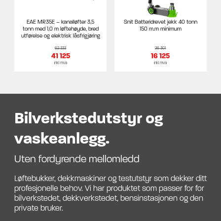
EAE MR35E – kanalløfter 3,5
Snit Batteridrevet jekk 40 tonn
tonn med 1,0 m løftehøyde, bred
150 m.m minimum
utførelse og elektrisk låsfrigjøring
62 333
26 301
41 125
16 125
inkl mva
inkl mva
Bilverkstedutstyr og
vaskeanlegg.
Uten fordyrende mellomledd
Løftebukker, dekkmaskiner og testutstyr som dekker ditt
profesjonelle behov. Vi har produktet som passer for for
bilverkstedet, dekkverkstedet, bensinstasjonen og den
private bruker.