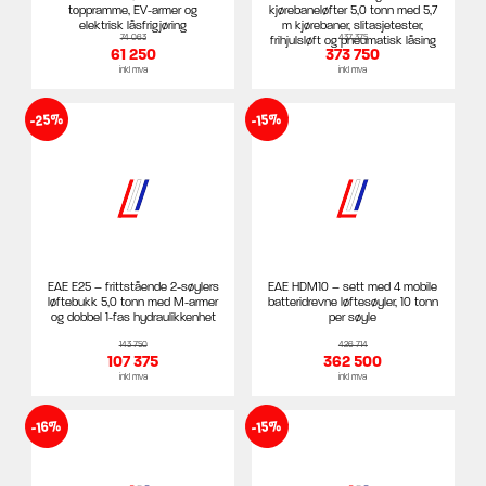
toppramme, EV-armer og
kjørebaneløfter 5,0 tonn med 5,7
elektrisk låsfrigjøring
m kjørebaner, slitasjetester,
74 063
437 375
frihjulsløft og pneumatisk låsing
61 250
373 750
inkl mva
inkl mva
-25%
-15%
EAE E25 – frittstående 2-søylers
EAE HDM10 – sett med 4 mobile
løftebukk 5,0 tonn med M-armer
batteridrevne løftesøyler, 10 tonn
og dobbel 1-fas hydraulikkenhet
per søyle
143 750
426 714
107 375
362 500
inkl mva
inkl mva
-16%
-15%