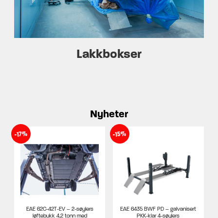
Lakkbokser
Nyheter
-15%
-17%
EAE 62C-42T-EV – 2-søylers
EAE 6435 BWF PD – galvanisert
løftebukk 4,2 tonn med
PKK-klar 4-søylers