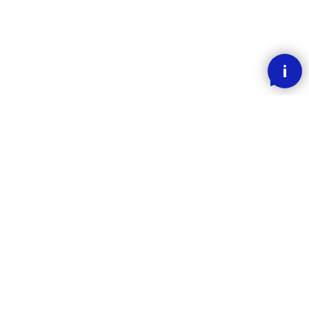
SMOOOTH BETALING MED KLARNA
RASK LEVERING