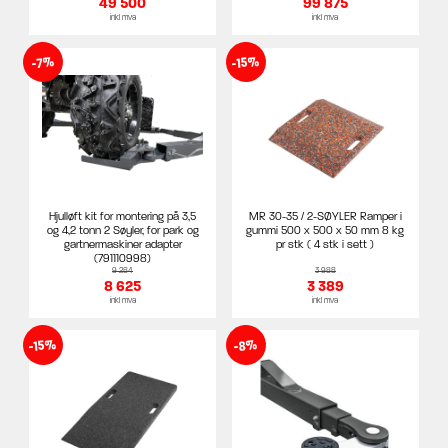
49 500
99 875
inkl mva
inkl mva
-15%
-7%
Hjulløft kit for montering på 3,5
MR 30-35 / 2-SØYLER Ramper i
og 4,2 tonn 2 Søyler, for park og
gummi 500 x 500 x 50 mm 8 kg
gartnermaskiner adapter
pr stk ( 4 stk i sett )
(791110998)
9 284
3 988
8 625
3 389
inkl mva
inkl mva
-15%
-8%