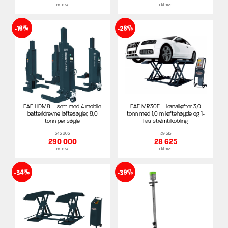
inkl mva
inkl mva
-28%
-16%
EAE HDM8 – sett med 4 mobile
EAE MR30E – kanalløfter 3,0
batteridrevne løftesøyler, 8,0
tonn med 1,0 m løftehøyde og 1-
tonn per søyle
fas strømtilkobling
343 663
39 515
290 000
28 625
inkl mva
inkl mva
-34%
-39%