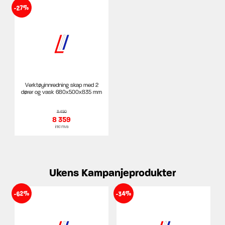
-27%
Verktøyinnredning skap med 2
dører og vask 680x500x835 mm
11 450
8 359
inkl mva
Ukens Kampanjeprodukter
-62%
-34%