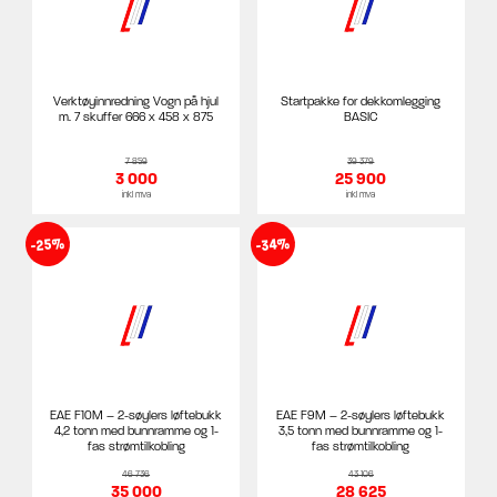
Verktøyinnredning Vogn på hjul
Startpakke for dekkomlegging
m. 7 skuffer 666 x 458 x 875
BASIC
7 859
39 379
3 000
25 900
inkl mva
inkl mva
-25%
-34%
EAE F10M – 2-søylers løftebukk
EAE F9M – 2-søylers løftebukk
4,2 tonn med bunnramme og 1-
3,5 tonn med bunnramme og 1-
fas strømtilkobling
fas strømtilkobling
46 736
43 106
35 000
28 625