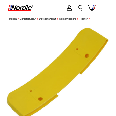
Forsiden
/
Verkstedutstyr
/
Dekkbehandling
/
Dekkomleggere
/
Tilbehør
/