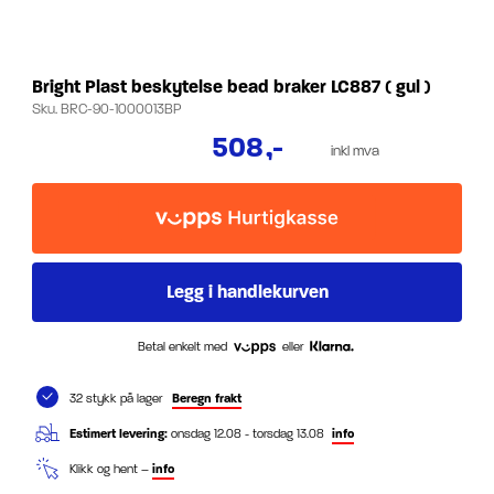
Bright Plast beskytelse bead braker LC887 ( gul )
Sku.
BRC-90-1000013BP
508
,-
inkl mva
Betal enkelt med
eller
32 stykk på lager
Beregn frakt
Estimert levering:
onsdag 12.08 - torsdag 13.08
info
Klikk og hent –
info