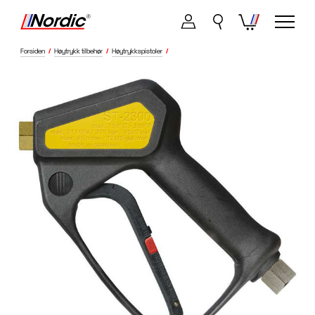
Forsiden
/
Høytrykk tilbehør
/
Høytrykkspistoler
/