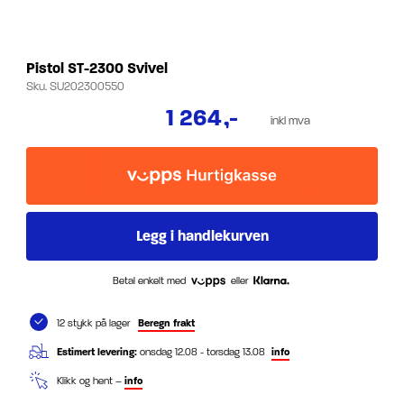
Pistol ST-2300 Svivel
Sku.
SU202300550
1 264
,-
inkl mva
Betal enkelt med
eller
12 stykk på lager
Beregn frakt
Estimert levering:
onsdag 12.08 - torsdag 13.08
info
Klikk og hent –
info