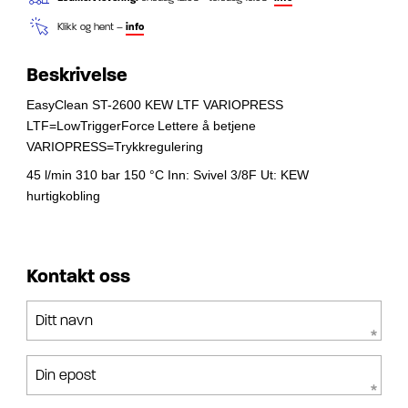
Klikk og hent –
info
Beskrivelse
EasyClean ST-2600
KEW LTF VARIOPRESS
LTF=LowTriggerForce
Lettere å betjene
VARIOPRESS=Trykkregulering
45 l/min
310 bar
150 °C
Inn: Svivel 3/8F
Ut: KEW
hurtigkobling
Kontakt oss
Ditt navn
Din epost