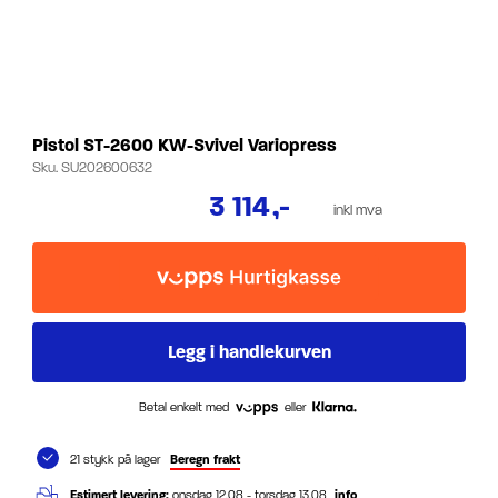
Pistol ST-2600 KW-Svivel Variopress
Sku.
SU202600632
3 114
,-
inkl mva
Betal enkelt med
eller
21 stykk på lager
Beregn frakt
Estimert levering:
onsdag 12.08 - torsdag 13.08
info