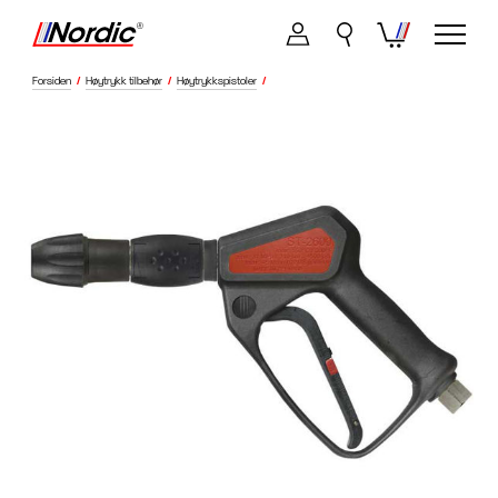
Forsiden
/
Høytrykk tilbehør
/
Høytrykkspistoler
/