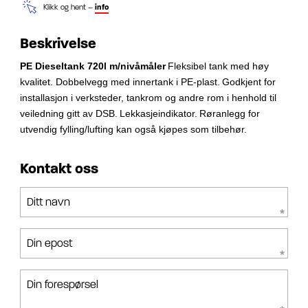
Klikk og hent –
info
Beskrivelse
PE Dieseltank 720l m/nivåmåler
Fleksibel tank med høy
kvalitet.
Dobbelvegg med innertank i PE-plast.
Godkjent for
installasjon i verksteder,
tankrom og andre rom i henhold til
veiledning gitt av DSB.
Lekkasjeindikator.
Røranlegg for
utvendig fylling/lufting kan også kjøpes som tilbehør.
Kontakt oss
Ditt navn
Din epost
Din forespørsel