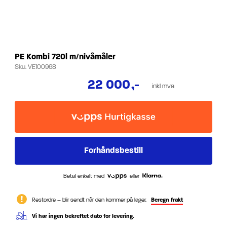
PE Kombi 720l m/nivåmåler
Sku.
VE100968
22 000
,-
inkl mva
Betal enkelt med
eller
Restordre – blir sendt når den kommer på lager.
Beregn frakt
Vi har ingen bekreftet dato for levering.