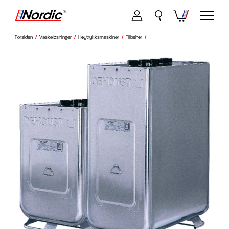
Forsiden
/
Vaskeløsninger
/
Høytrykksmaskiner
/
Tilbehør
/