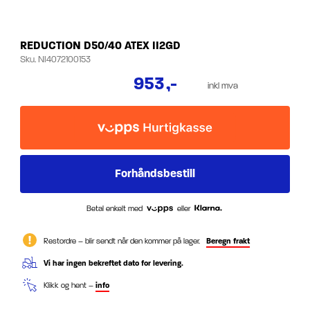
REDUCTION D50/40 ATEX II2GD
Sku.
NI4072100153
953
,-
inkl mva
Betal enkelt med
eller
Restordre – blir sendt når den kommer på lager.
Beregn frakt
Vi har ingen bekreftet dato for levering.
Klikk og hent –
info