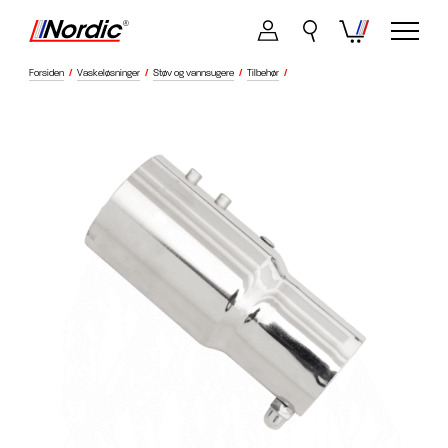
Forsiden
/
Vaskeløsninger
/
Støv og vannsugere
/
Tilbehør
/