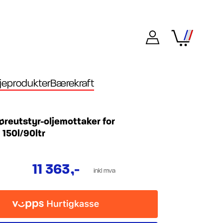
eprodukter
Bærekraft
reutstyr-oljemottaker for
 150l/90ltr
11 363
,-
inkl mva