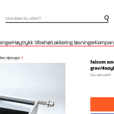
inger
Høytrykk tilbehør
Lakkering løsninger
Kampanj
ker, oljesuger
/
faicom smø
grav/4søyl
Sku.
faizrva90f