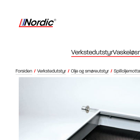
Verkstedutstyr
Vaskeløsn
Forsiden
/
Verkstedutstyr
/
Olje og smøreutstyr
/
Spilloljemotta