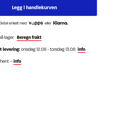
Betal enkelt med
eller
på lager
Beregn frakt
t levering:
onsdag 12.08 - torsdag 13.08
info
g hent –
info