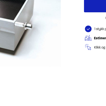
1 stykk 
Estimer
Klikk o