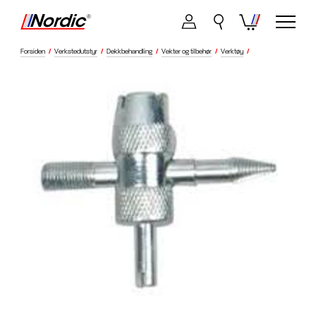
Forsiden
/
Verkstedutstyr
/
Dekkbehandling
/
Vekter og tilbehør
/
Verktøy
/