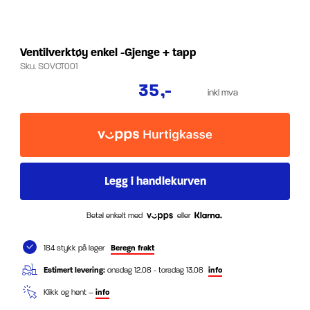
Ventilverktøy enkel -Gjenge + tapp
Sku.
SOVCT001
35
,-
inkl mva
Betal enkelt med
eller
184 stykk på lager
Beregn frakt
Estimert levering:
onsdag 12.08 - torsdag 13.08
info
Klikk og hent –
info