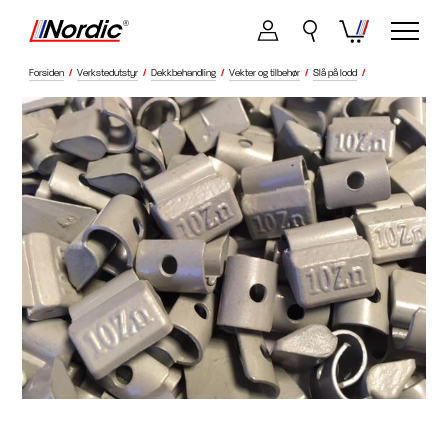
Forsiden
/
Verkstedutstyr
/
Dekkbehandling
/
Vekter og tilbehør
/
Slå på lodd
/