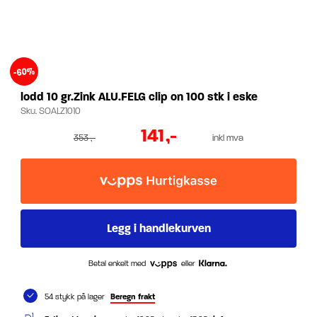
-60%
lodd 10 gr.Zink ALU.FELG clip on 100 stk i eske
Sku.
SOALZ1010
141
,-
353
,-
inkl mva
Betal enkelt med
eller
54 stykk på lager
Beregn frakt