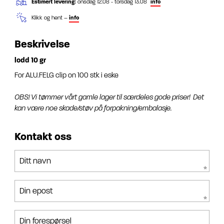
Estimert levering:
onsdag 12.08 - torsdag 13.08
info
Klikk og hent –
info
Beskrivelse
lodd 10 gr
For ALU.FELG clip on 100 stk i eske
OBS! Vi tømmer vårt gamle lager til særdeles gode priser! Det
kan være noe skade/støv på forpakning/embalasje.
Kontakt oss
Ditt navn
Din epost
Din forespørsel