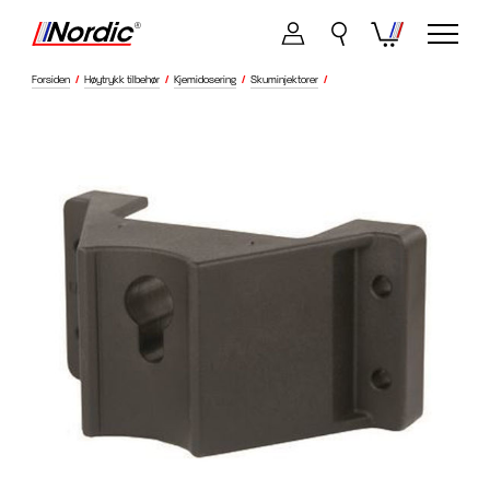
Forsiden
/
Høytrykk tilbehør
/
Kjemidosering
/
Skuminjektorer
/