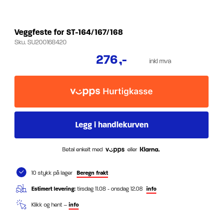
Veggfeste for ST-164/167/168
Sku.
SU200168420
276
,-
inkl mva
Betal enkelt med
eller
10 stykk på lager
Beregn frakt
Estimert levering:
tirsdag 11.08 - onsdag 12.08
info
Klikk og hent –
info