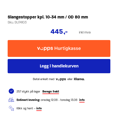
Slangestopper kpl. 10-34 mm / OD 80 mm
Sku.
SU74103
445
,-
inkl mva
Betal enkelt med
eller
257 stykk på lager
Beregn frakt
Estimert levering:
onsdag 12.08 - torsdag 13.08
info
Klikk og hent –
info