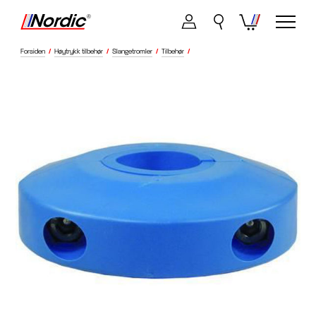
Forsiden
/
Høytrykk tilbehør
/
Slangetromler
/
Tilbehør
/