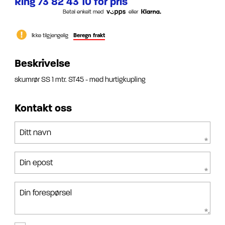
Ring 73 82 43 10 for pris
Betal enkelt med
eller
Ikke tilgjengelig
Beregn frakt
Beskrivelse
skumrør SS 1 mtr. ST45 - med hurtigkupling
Kontakt oss
Ditt navn
Din epost
Din forespørsel