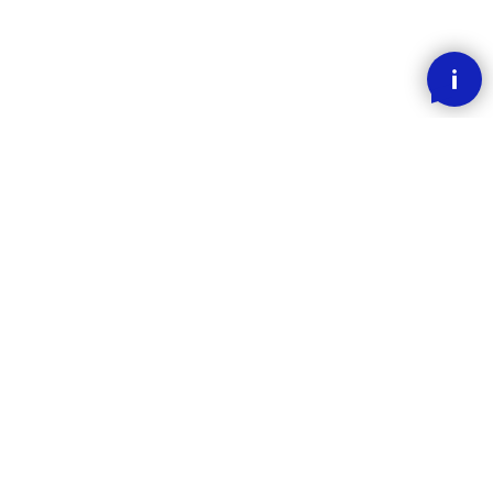
SMOOOTH BETALING MED KLARNA
RASK LEVERING
30 DAGERS ANGREFRIST