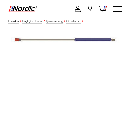
Forsiden
/
Høytrykk tilbehør
/
Kjemidosering
/
Skumlanser
/