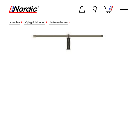
Forsiden
/
Høytrykk tilbehør
/
Strålerør/lanser
/