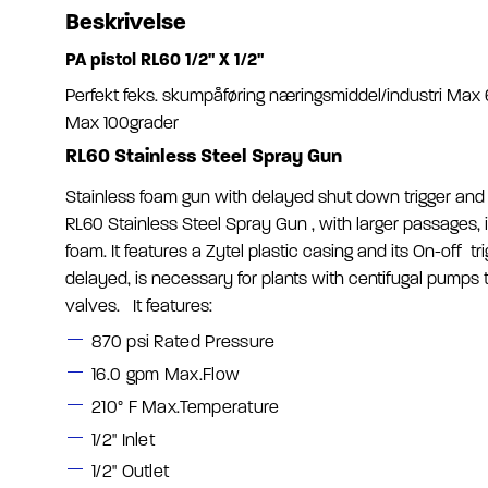
Beskrivelse
PA pistol RL60 1/2" X 1/2"
Perfekt feks. skumpåføring næringsmiddel/industri Max
Max 100grader
RL60 Stainless Steel Spray Gun
Stainless foam gun with delayed shut down trigger and i
RL60 Stainless Steel Spray Gun , with larger passages, i
foam. It features a Zytel plastic casing and its On-off 
delayed, is necessary for plants with centifugal pumps 
valves. It features:
870 psi Rated Pressure
16.0 gpm Max.Flow
210° F Max.Temperature
1/2" Inlet
1/2" Outlet