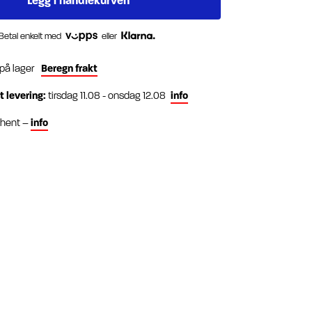
Betal enkelt med
eller
 på lager
Beregn frakt
t levering:
tirsdag 11.08 - onsdag 12.08
info
g hent –
info