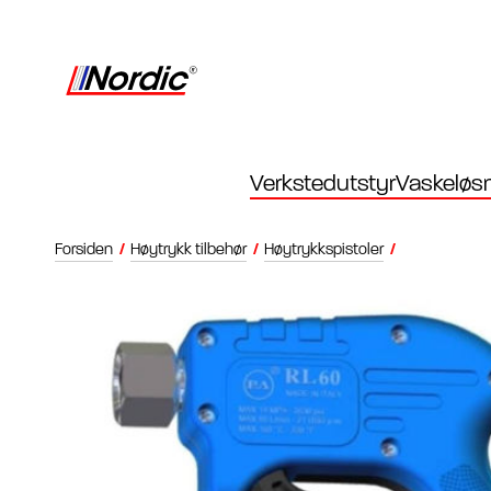
Verkstedutstyr
Vaskeløsn
Forsiden
/
Høytrykk tilbehør
/
Høytrykkspistoler
/