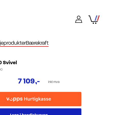
eprodukter
Bærekraft
0 Svivel
00
7 109
,-
inkl mva