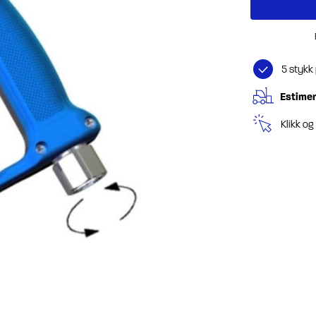
5 stykk
Estimer
Klikk o