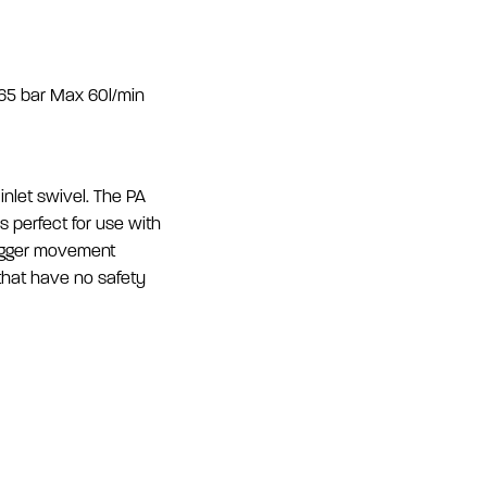
 65 bar Max 60l/min
nlet swivel. The PA
s perfect for use with
trigger movement
that have no safety