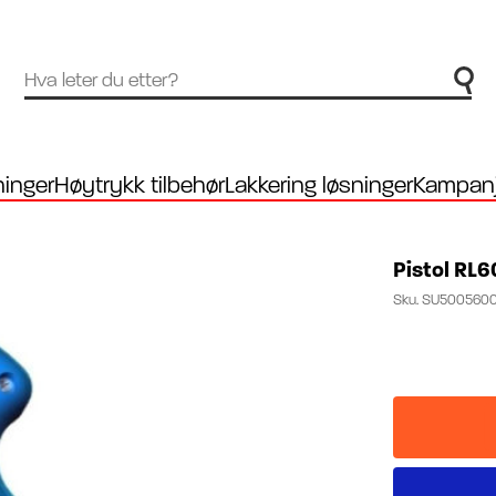
inger
Høytrykk tilbehør
Lakkering løsninger
Kampanj
Pistol RL6
Sku.
SU500560