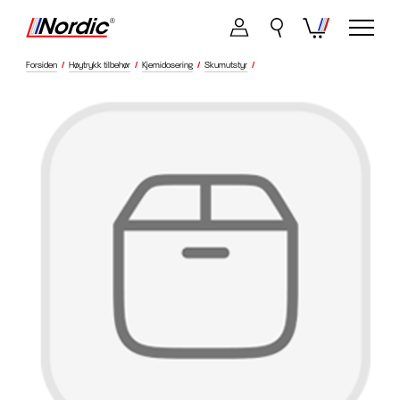
Forsiden
/
Høytrykk tilbehør
/
Kjemidosering
/
Skumutstyr
/