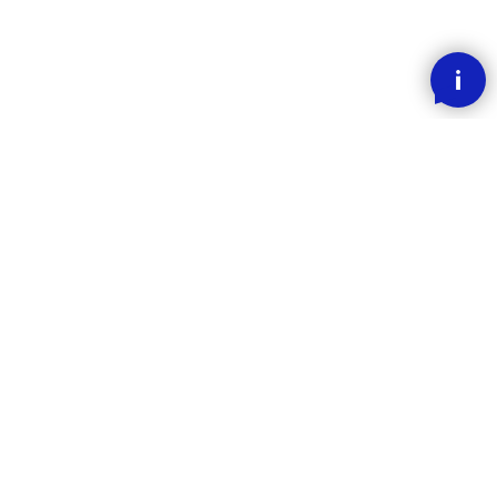
SMOOOTH BETALING MED KLARNA
RASK LEVERING
30 DAGERS ANGREFRIST