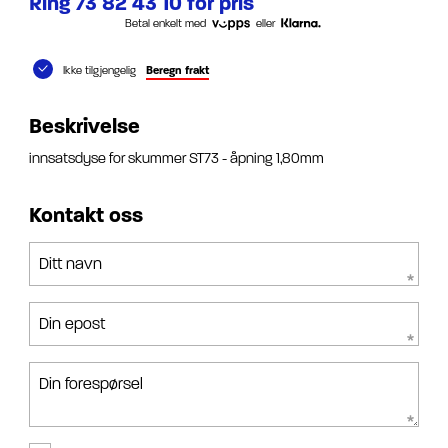
Ring 73 82 43 10 for pris
Betal enkelt med
eller
Ikke tilgjengelig
Beregn frakt
Beskrivelse
innsatsdyse for skummer ST73 - åpning 1,80mm
Kontakt oss
Ditt navn
Din epost
Din forespørsel