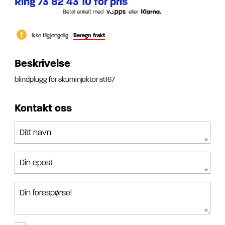
Ring 73 82 43 10 for pris
Betal enkelt med
eller
Ikke tilgjengelig
Beregn frakt
Beskrivelse
blindplugg for skuminjektor st167
Kontakt oss
Ditt navn
Din epost
Din forespørsel