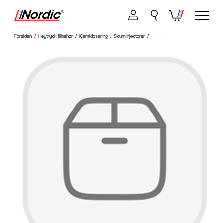
Forsiden
/
Høytrykk tilbehør
/
Kjemidosering
/
Skuminjektorer
/