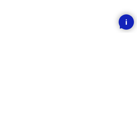
SMOOOTH BETALING MED KLARNA
RASK LEVERING
30 DAGERS ANGREFRIST