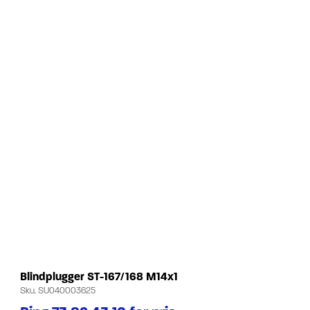
Blindplugger ST-167/168 M14x1
Sku.
SU040003625