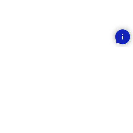
SMOOOTH BETALING MED KLARNA
RASK LEVERING