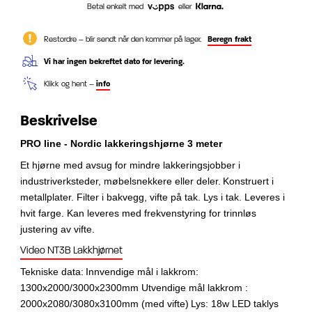
Betal enkelt med
eller
Restordre – blir sendt når den kommer på lager.
Beregn frakt
Vi har ingen bekreftet dato for levering.
Klikk og hent –
info
Beskrivelse
PRO line - Nordic lakkeringshjørne 3 meter
Et hjørne med avsug for mindre lakkeringsjobber i
industriverksteder, møbelsnekkere eller deler.
Konstruert i
metallplater. Filter i bakvegg, vifte på tak. Lys i tak. Leveres i
hvit farge.
Kan leveres med frekvenstyring for trinnløs
justering av vifte.
Video NT3B Lakkhjørnet
Tekniske data:
Innvendige mål i lakkrom:
1300x2000/3000x2300mm
Utvendige mål lakkrom :
2000x2080/3080x3100mm
(med vifte)
Lys: 18w LED taklys