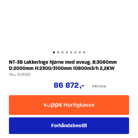
NT-3B Lakkerings hjørne med avsug. B:3080mm
D:2000mm H:2300/3100mm 10800m3/h 2,2KW
Sku.
GU1088
86 872
,-
inkl mva