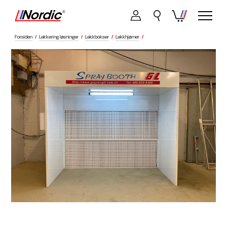
Forsiden
/
Lakkering løsninger
/
Lakkbokser
/
Lakkhjørner
/