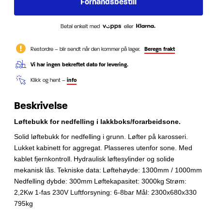
Betal enkelt med
eller
Restordre – blir sendt når den kommer på lager.
Beregn frakt
Vi har ingen bekreftet dato for levering.
Klikk og hent –
info
Beskrivelse
Løftebukk for nedfelling i lakkboks/forarbeidsone.
Solid løftebukk for nedfelling i grunn. Løfter på karosseri.
Lukket kabinett for aggregat. Plasseres utenfor sone.
Med
kablet fjernkontroll.
Hydraulisk løftesylinder og solide
mekanisk lås.
Tekniske data:
Løftehøyde: 1300mm / 1000mm
Nedfelling dybde: 300mm
Løftekapasitet: 3000kg
Strøm:
2,2Kw 1-fas 230V
Luftforsyning: 6-8bar
Mål: 2300x680x330
795kg