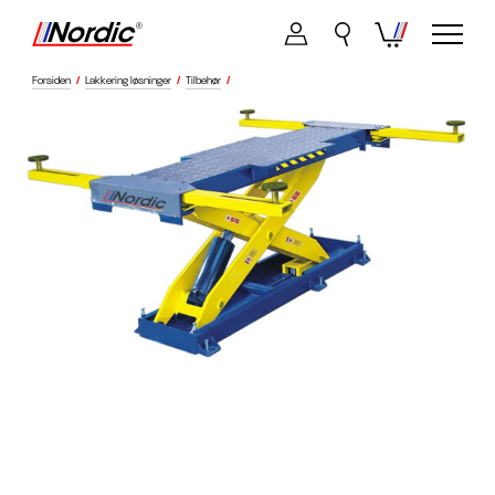
Forsiden
/
Lakkering løsninger
/
Tilbehør
/