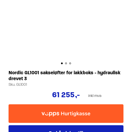
Nordic GL1001 sakseløfter for lakkboks - hydraulisk
drevet 3
Sku.
GL1001
61 255
,-
inkl mva