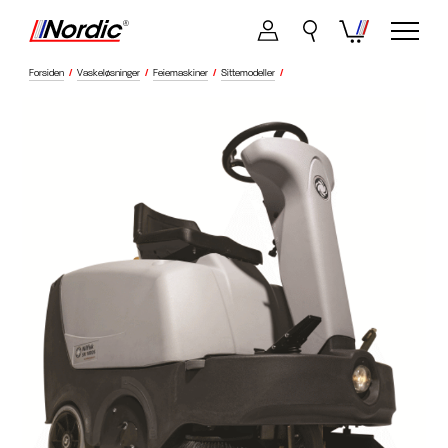
Forsiden
/
Vaskeløsninger
/
Feiemaskiner
/
Sittemodeller
/