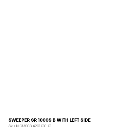
SWEEPER SR 1000S B WITH LEFT SIDE
Sku.
NICM908 4201 010-01