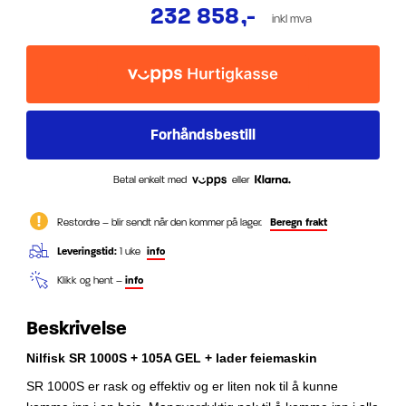
232 858
,-
inkl mva
Betal enkelt med
eller
Restordre – blir sendt når den kommer på lager.
Beregn frakt
Leveringstid:
1 uke
info
Klikk og hent –
info
Beskrivelse
Nilfisk SR 1000S + 105A GEL + lader feiemaskin
SR 1000S er rask og effektiv og er liten nok til å kunne