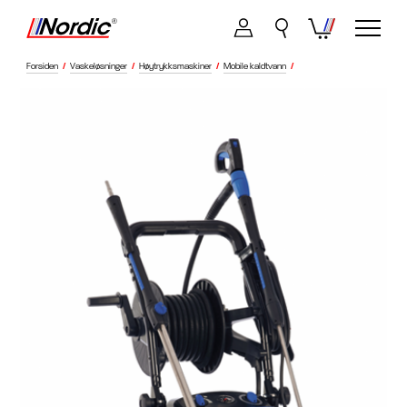
Forsiden
/
Vaskeløsninger
/
Høytrykksmaskiner
/
Mobile kaldtvann
/