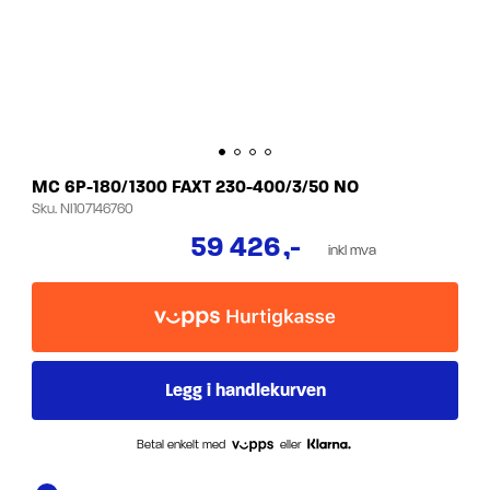
MC 6P-180/1300 FAXT 230-400/3/50 NO
Sku.
NI107146760
59 426
,-
inkl mva
Betal enkelt med
eller