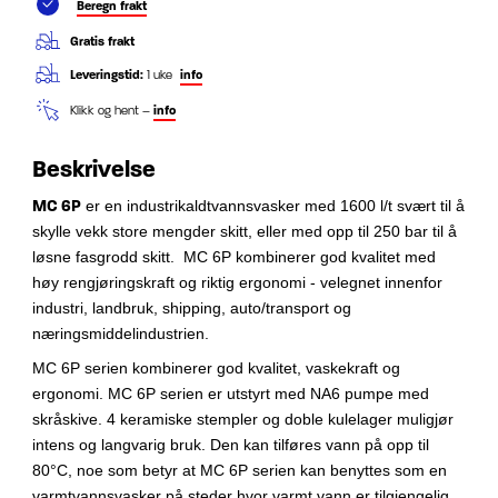
Beregn frakt
Gratis frakt
Leveringstid:
1 uke
info
Klikk og hent –
info
Beskrivelse
MC 6P
er en industrikaldtvannsvasker med 1600 l/t svært til å
skylle vekk store mengder skitt, eller med opp til 250 bar til å
løsne fasgrodd skitt. MC 6P kombinerer god kvalitet med
høy rengjøringskraft og riktig ergonomi - velegnet innenfor
industri, landbruk, shipping, auto/transport og
næringsmiddelindustrien.
MC 6P serien kombinerer god kvalitet, vaskekraft og
ergonomi. MC 6P serien er utstyrt med NA6 pumpe med
skråskive. 4 keramiske stempler og doble kulelager muligjør
intens og langvarig bruk. Den kan tilføres vann på opp til
80°C, noe som betyr at MC 6P serien kan benyttes som en
varmtvannsvasker på steder hvor varmt vann er tilgjengelig.