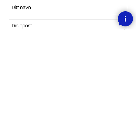
Ditt navn
Din epost
Din forespørsel
Jeg har lest, forstått og akseptert betingelsene.