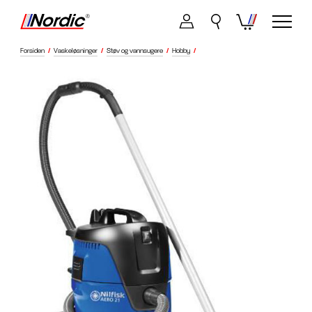
Forsiden
/
Vaskeløsninger
/
Støv og vannsugere
/
Hobby
/