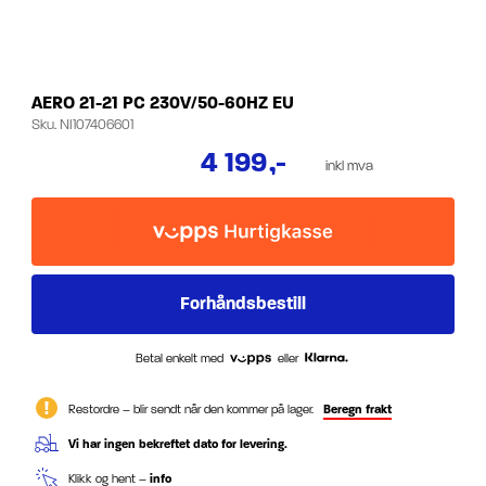
AERO 21-21 PC 230V/50-60HZ EU
Sku.
NI107406601
4 199
,-
inkl mva
Betal enkelt med
eller
Restordre – blir sendt når den kommer på lager.
Beregn frakt
Vi har ingen bekreftet dato for levering.
Klikk og hent –
info