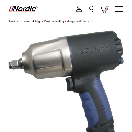
Forsiden
/
Verkstedutstyr
/
Dekkbehandling
/
Øvrige dekkutstyr
/