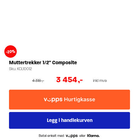
-20%
Muttertrekker 1/2" Composite
Sku.
KCL10012
3 454
,-
4 318
,-
inkl mva
Betal enkelt med
eller