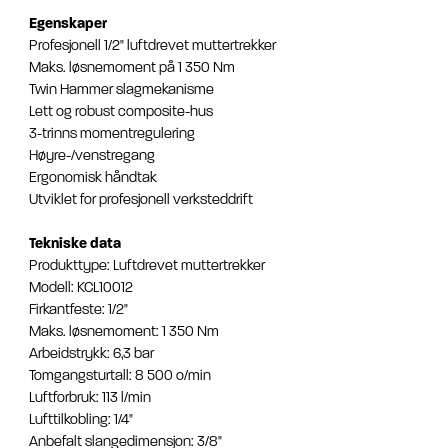
Egenskaper
Profesjonell 1/2" luftdrevet muttertrekker
Maks. løsnemoment på 1 350 Nm
Twin Hammer slagmekanisme
Lett og robust composite-hus
3-trinns momentregulering
Høyre-/venstregang
Ergonomisk håndtak
Utviklet for profesjonell verksteddrift
Tekniske data
Produkttype: Luftdrevet muttertrekker
Modell: KCL10012
Firkantfeste: 1/2"
Maks. løsnemoment: 1 350 Nm
Arbeidstrykk: 6,3 bar
Tomgangsturtall: 8 500 o/min
Luftforbruk: 113 l/min
Lufttilkobling: 1/4"
Anbefalt slangedimensjon: 3/8"