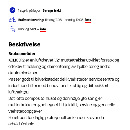
1 stykk på lager
Beregn frakt
Estimert levering:
tirsdag 11.08 - onsdag 12.08
info
Klikk og hent –
info
Beskrivelse
Bruksområder
KCL10012 er en luftdrevet 1/2" muttertrekker utviklet for rask og
effektiv tiltrekking og demontering av hjulbolter og andre
skruforbindelser
Passer godt til bilverksteder, dekkverksteder, servicesentre og
industribedrifter med behov for et kraftig og driftssikkert
luftverktøy
Det lette composite-huset og den høye ytelsen gjør
muttertrekkeren godt egnet til hjulskift, service og generelle
verkstedoppgaver
Konstruert for daglig profesjonell bruk under krevende
arbeidsforhold