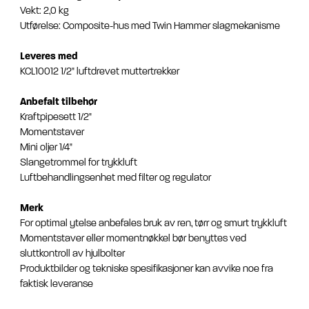
Vekt: 2,0 kg
Utførelse: Composite-hus med Twin Hammer slagmekanisme
Leveres med
KCL10012 1/2" luftdrevet muttertrekker
Anbefalt tilbehør
Kraftpipesett 1/2"
Momentstaver
Mini oljer 1/4"
Slangetrommel for trykkluft
Luftbehandlingsenhet med filter og regulator
Merk
For optimal ytelse anbefales bruk av ren, tørr og smurt trykkluft
Momentstaver eller momentnøkkel bør benyttes ved
sluttkontroll av hjulbolter
Produktbilder og tekniske spesifikasjoner kan avvike noe fra
faktisk leveranse