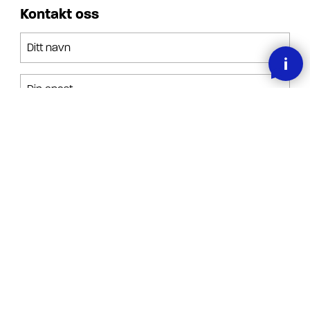
Kontakt oss
Ditt navn
Din epost
Din forespørsel
Jeg har lest, forstått og akseptert betingelsene.