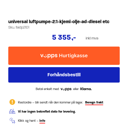
universal luftpumpe-2:1-kjemi-olje-ad-diesel etc
Sku.
faidp2101
5 355
,-
inkl mva
Betal enkelt med
eller
Restordre – blir sendt når den kommer på lager.
Beregn frakt
Vi har ingen bekreftet dato for levering.
Klikk og hent –
info