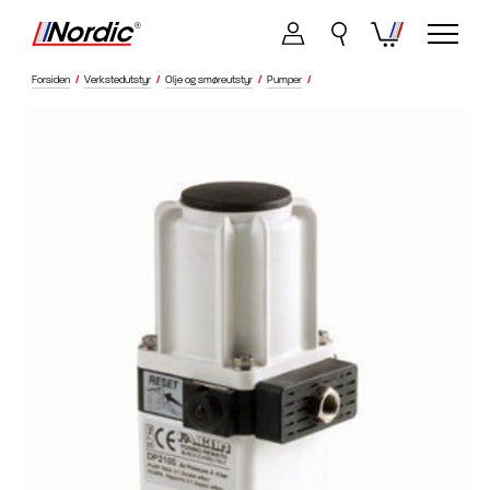
Forsiden
/
Verkstedutstyr
/
Olje og smøreutstyr
/
Pumper
/