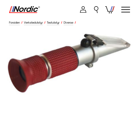
Forsiden
/
Verkstedutstyr
/
Testutstyr
/
Diverse
/