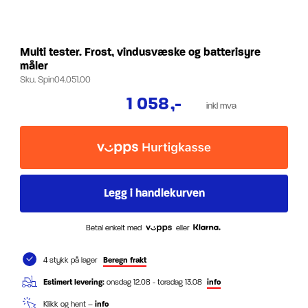
Multi tester. Frost, vindusvæske og batterisyre
måler
Sku.
Spin04.051.00
1 058
,-
inkl mva
Betal enkelt med
eller
4 stykk på lager
Beregn frakt
Estimert levering:
onsdag 12.08 - torsdag 13.08
info
Klikk og hent –
info