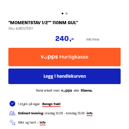
"MOMENTSTAV 1/2"" 110NM GUL"
Sku.
kclKCLTEBY
240
,-
inkl mva
Betal enkelt med
eller
1 stykk på lager
Beregn frakt
Estimert levering:
onsdag 12.08 - torsdag 13.08
info
Klikk og hent –
info