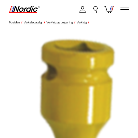
Forsiden
/
Verkstedutstyr
/
Verktøy og belysning
/
Verktøy
/