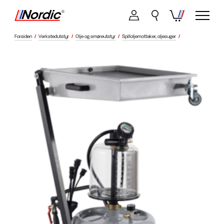
Forsiden
/
Verkstedutstyr
/
Olje og smøreutstyr
/
Spilloljemottaker, oljesuger
/