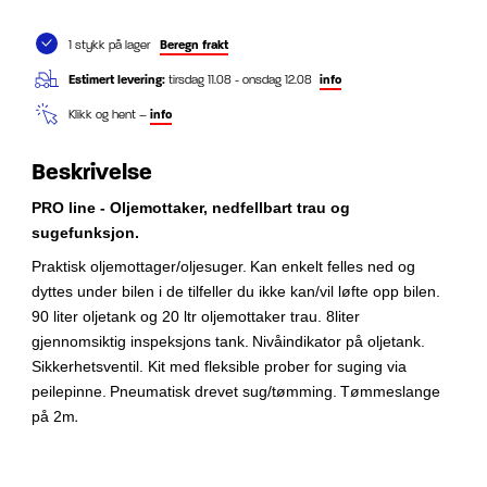
1 stykk på lager
Beregn frakt
Estimert levering:
tirsdag 11.08 - onsdag 12.08
info
Klikk og hent –
info
Beskrivelse
PRO line - Oljemottaker, nedfellbart trau og
sugefunksjon.
Praktisk oljemottager/oljesuger.
Kan enkelt felles ned og
dyttes under bilen i de tilfeller du ikke kan/vil løfte opp bilen.
90 liter oljetank og 20 ltr oljemottaker trau. 8liter
gjennomsiktig inspeksjons tank.
Nivåindikator på oljetank.
Sikkerhetsventil. Kit med fleksible prober for suging via
peilepinne.
Pneumatisk drevet sug/tømming.
Tømmeslange
på 2m
.