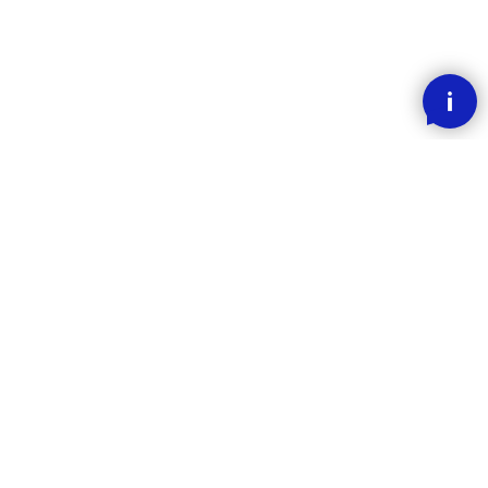
SMOOOTH BETALING MED KLARNA
RASK LEVERING