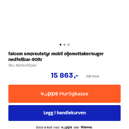
faicom smøreutstyr mobil oljemottaker/suger
nedfellbar-90ltr
Sku.
faizrav90pan
15 863
,-
inkl mva
Betal enkelt med
eller