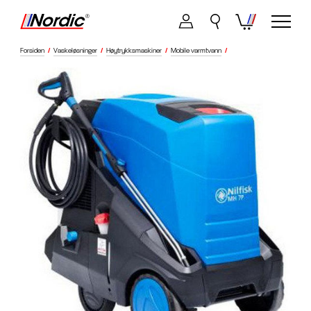
Forsiden
/
Vaskeløsninger
/
Høytrykksmaskiner
/
Mobile varmtvann
/