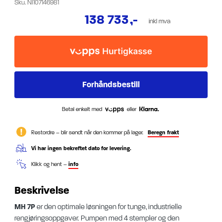
Sku.
NI107146981
138 733
,-
inkl mva
Betal enkelt med
eller
Restordre – blir sendt når den kommer på lager.
Beregn frakt
Vi har ingen bekreftet dato for levering.
Klikk og hent –
info
Beskrivelse
MH 7P
er den optimale løsningen for tunge, industrielle
rengjøringsoppgaver.
Pumpen med 4 stempler og den