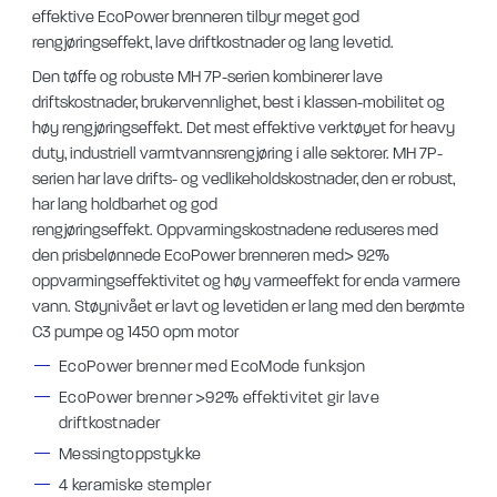
effektive EcoPower brenneren tilbyr meget god
rengjøringseffekt, lave driftkostnader og lang levetid.
Den tøffe og robuste MH 7P-serien kombinerer lave
driftskostnader, brukervennlighet, best i klassen-mobilitet og
høy rengjøringseffekt.
Det mest effektive verktøyet for heavy
duty, industriell varmtvannsrengjøring i alle sektorer.
MH 7P-
serien har lave drifts- og vedlikeholdskostnader, den er robust,
har lang holdbarhet og god
rengjøringseffekt.
Oppvarmingskostnadene reduseres med
den prisbelønnede EcoPower brenneren med> 92%
oppvarmingseffektivitet og høy varmeeffekt for enda varmere
vann.
Støynivået er lavt og levetiden er lang med den berømte
C3 pumpe og 1450 opm motor
EcoPower brenner med EcoMode funksjon
EcoPower brenner >92% effektivitet gir lave
driftkostnader
Messingtoppstykke
4 keramiske stempler