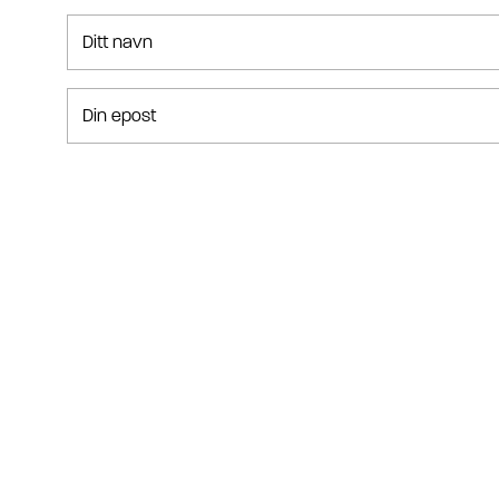
Ditt navn
Din epost
Din forespørsel
Jeg har lest, forstått og akseptert betingelsene.