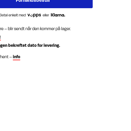
Betal enkelt med
eller
re – blir sendt når den kommer på lager.
t
ngen bekreftet dato for levering.
g hent –
info