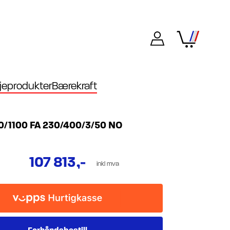
eprodukter
Bærekraft
/1100 FA 230/400/3/50 NO
9
107 813
,-
inkl mva