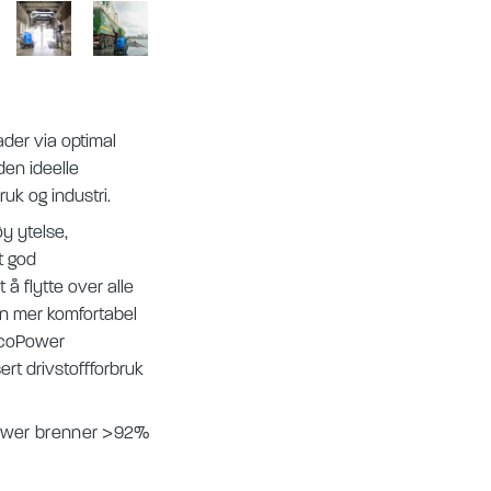
nader via optimal
den ideelle
uk og industri.
y ytelse,
t god
 å flytte over alle
en mer komfortabel
coPower
ert drivstoffforbruk
ower brenner >92%