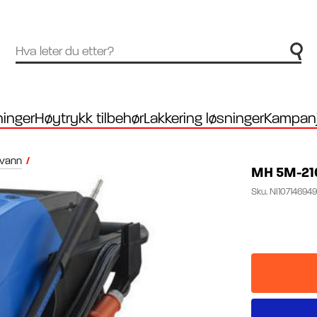
inger
Høytrykk tilbehør
Lakkering løsninger
Kampanj
tvann
/
MH 5M-210
Sku.
NI10714694