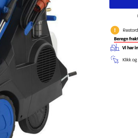
Restord
Beregn frak
Vi har i
Klikk o