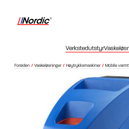
Verkstedutstyr
Vaskeløsn
Forsiden
/
Vaskeløsninger
/
Høytrykksmaskiner
/
Mobile varm