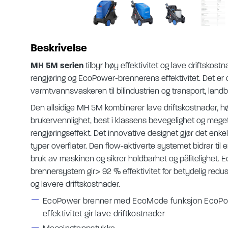
Beskrivelse
MH 5M serien
tilbyr høy effektivitet og lave driftskost
rengjøring og EcoPower-brennerens effektivitet.
Det er 
varmtvannsvaskeren til bilindustrien og transport, landbr
Den allsidige MH 5M kombinerer lave driftskostnader, hø
brukervennlighet, best i klassens bevegelighet og mege
rengjøringseffekt.
Det innovative designet gjør det enkelt
typer overflater.
Den flow-aktiverte systemet bidrar til 
bruk av maskinen og sikrer holdbarhet og pålitelighet.
E
brennersystem gir> 92 % effektivitet for betydelig redus
og lavere driftskostnader.
EcoPower brenner med EcoMode funksjon EcoP
effektivitet gir lave driftkostnader