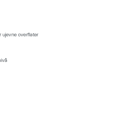
r ujevne overflater
nivå