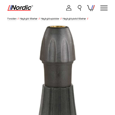
Forsiden
/
Høytrykk tilbehør
/
Høytrykkspistoler
/
Høytrykkpistol tilbehør
/