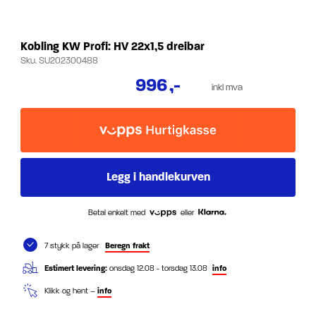
Kobling KW Profi: HV 22x1,5 dreibar
Sku.
SU202300488
996
,-
inkl mva
Betal enkelt med
eller
7 stykk på lager
Beregn frakt
Estimert levering:
onsdag 12.08 - torsdag 13.08
info
Klikk og hent –
info