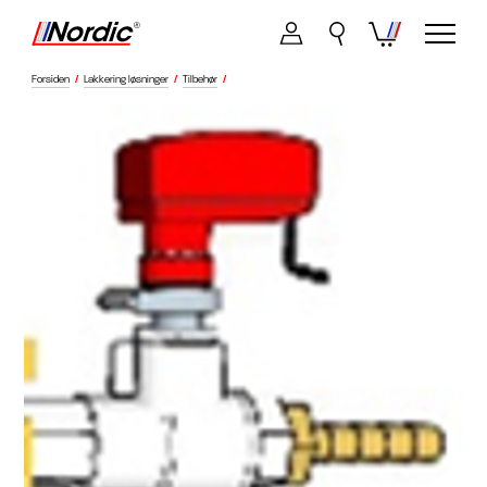
Forsiden
/
Lakkering løsninger
/
Tilbehør
/