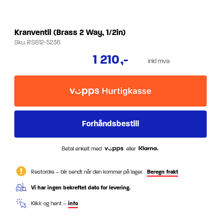
Kranventil (Brass 2 Way, 1/2in)
Sku.
RS812-5236
1 210
,-
inkl mva
Betal enkelt med
eller
Restordre – blir sendt når den kommer på lager.
Beregn frakt
Vi har ingen bekreftet dato for levering.
Klikk og hent –
info