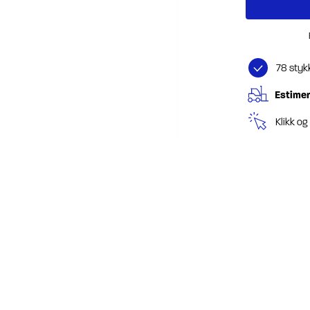
78 styk
Estimer
Klikk o