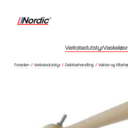
Verkstedutstyr
Vaskeløsn
Forsiden
/
Verkstedutstyr
/
Dekkbehandling
/
Vekter og tilbehø