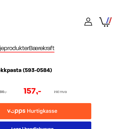
eprodukter
Bærekraft
dekkpasta (593-0584)
157
,-
286
,-
inkl mva