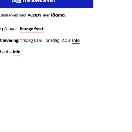
Betal enkelt med
eller
k på lager
Beregn frakt
t levering:
tirsdag 11.08 - onsdag 12.08
info
g hent –
info