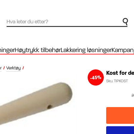
inger
Høytrykk tilbehør
Lakkering løsninger
Kampanj
r
/
Verktøy
/
Kost for 
-45%
Sku.
TIPKOST