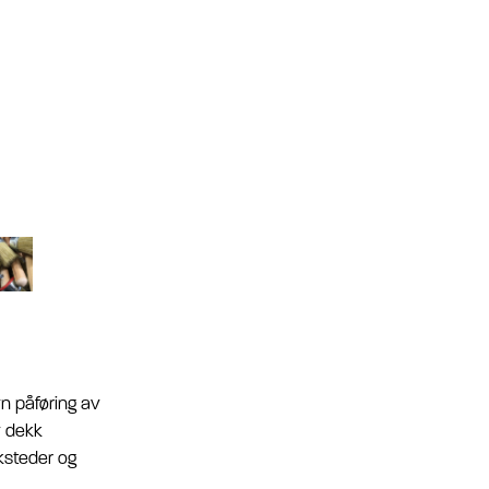
vn påføring av
v dekk
rksteder og