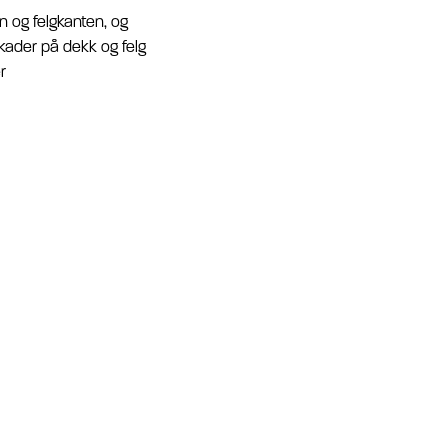
n og felgkanten, og
skader på dekk og felg
r