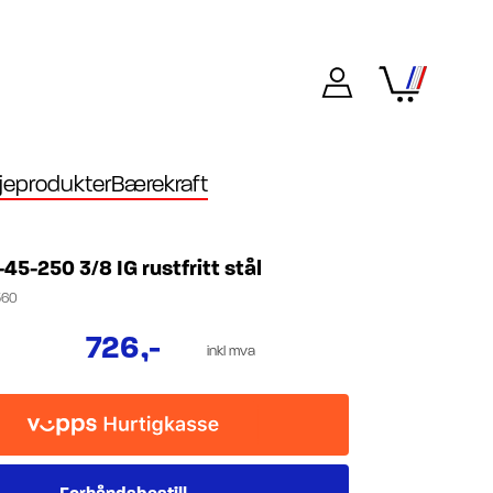
eprodukter
Bærekraft
-45-250 3/8 IG rustfritt stål
560
726
,-
inkl mva