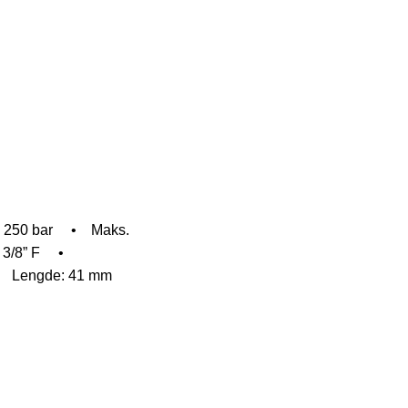
 250 bar
• Maks.
3/8” F
•
Lengde: 41 mm