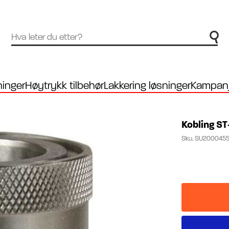
inger
Høytrykk tilbehør
Lakkering løsninger
Kampanj
Kobling ST
Sku.
SU200045