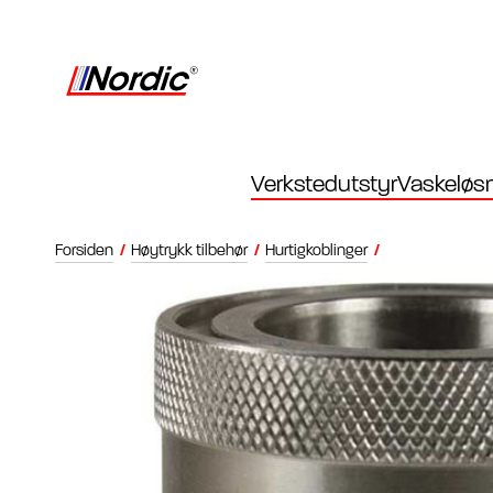
Verkstedutstyr
Vaskeløsn
Forsiden
/
Høytrykk tilbehør
/
Hurtigkoblinger
/