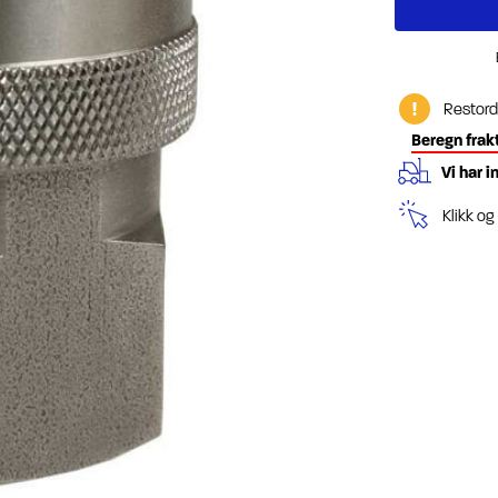
Restord
Beregn frak
Vi har i
Klikk o