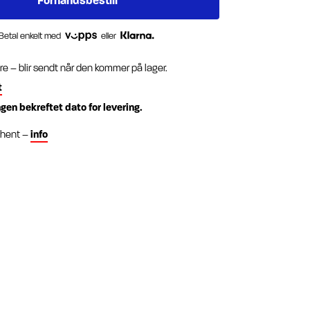
Betal enkelt med
eller
re – blir sendt når den kommer på lager.
t
ngen bekreftet dato for levering.
g hent –
info