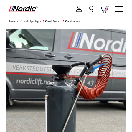
Forsiden
/
Vaskeløsninger
/
Kjemipåføring
/
Kjemikanner
/