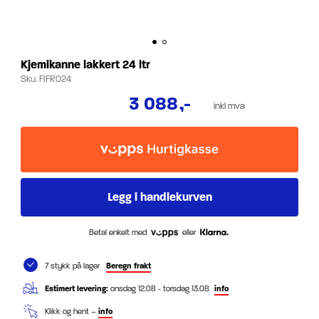
Kjemikanne lakkert 24 ltr
Sku.
FIFR024
3 088
,-
inkl mva
Betal enkelt med
eller
7 stykk på lager
Beregn frakt
Estimert levering:
onsdag 12.08 - torsdag 13.08
info
Klikk og hent –
info