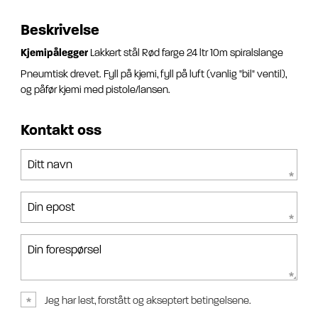
Beskrivelse
Kjemipålegger
Lakkert stål Rød farge 24 ltr 10m spiralslange
Pneumtisk drevet. Fyll på kjemi, fyll på luft (vanlig "bil" ventil),
og påfør kjemi med pistole/lansen.
Kontakt oss
Ditt navn
Din epost
Din forespørsel
Jeg har lest, forstått og akseptert betingelsene.