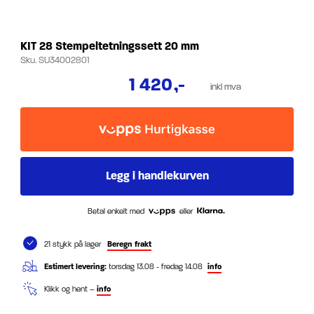
KIT 28 Stempeltetningssett 20 mm
Sku.
SU34002801
1 420
,-
inkl mva
Betal enkelt med
eller
21 stykk på lager
Beregn frakt
Estimert levering:
torsdag 13.08 - fredag 14.08
info
Klikk og hent –
info