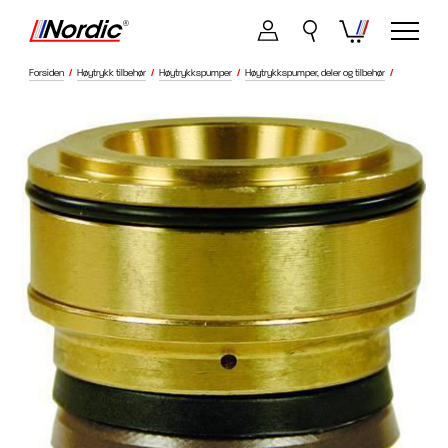
Forsiden
/
Høytrykk tilbehør
/
Høytrykkspumper
/
Høytrykkspumper, deler og tilbehør
/