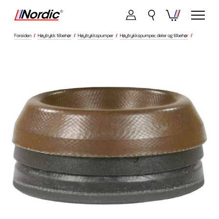
Forsiden
/
Høytrykk tilbehør
/
Høytrykkspumper
/
Høytrykkspumper, deler og tilbehør
/