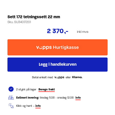
Sett 172 tetningssett 22 mm
Sku.
SU34017201
2 370
,-
inkl mva
Betal enkelt med
eller
2 stykk på lager
Beregn frakt
Estimert levering:
tirsdag 11.08 - onsdag 12.08
info
Klikk og hent –
info